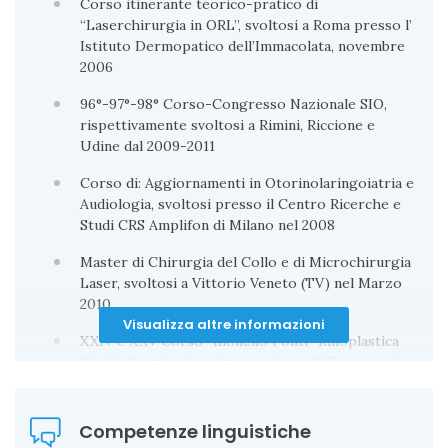
Corso itinerante teorico-pratico di
“Laserchirurgia in ORL”, svoltosi a Roma presso l’
Istituto Dermopatico dell’Immacolata, novembre
2006
96°-97°-98° Corso-Congresso Nazionale SIO,
rispettivamente svoltosi a Rimini, Riccione e
Udine dal 2009-2011
Corso di: Aggiornamenti in Otorinolaringoiatria e
Audiologia, svoltosi presso il Centro Ricerche e
Studi CRS Amplifon di Milano nel 2008
Master di Chirurgia del Collo e di Microchirurgia
Laser, svoltosi a Vittorio Veneto (TV) nel Marzo
2010
Visualizza altre informazioni
XXIV e XXV Corso “Lionello Ponti” Rinoplastica
Morfodinamica, la prima sessione di Firenze nel
2010 e a Lione (Francia) nel 2011
Corso di Aggiornamenti in Otorinolaringoiatria e
Competenze linguistiche
Audiologia, Endoscopia e Diagnostica per