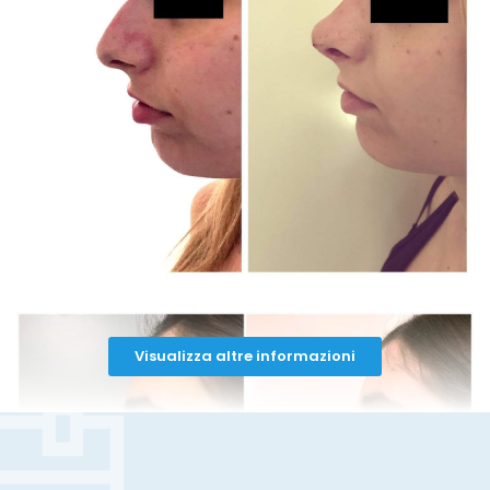
andato prima.
Paziente
Molto preparato,e tra l’altro molto
simpatico e cordiale.
Paziente
Visualizza altre informazioni
Conoscevo già il dott. Montalbano per la
sua abilità professionale anche