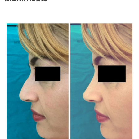
Professionale, attento alle esigenze della
persona e molto empatico
Paziente
Dottore molto cordiale e ascolta le
problematiche, mi sono trovato bene, ci
sono stato già più di una volta, lo
consiglio
Paziente