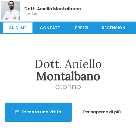
Dott. Aniello Montalbano
otorino
SU DI ME
CONTATTI
PREZZI
RECENSIONI
Dott. Aniello
Montalbano
otorino
Prenota una visita
Per saperne di più