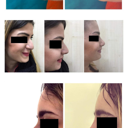
molto soddisfatto della visita. Il dottore
si è dimostrato professionale,
competente e disponibile. Consiglio
vivamente questo medico a chi cerca
serietà e umanità.
Paziente
ti mette subito a tuo agio, si è focalizzato
immediatamente sul mio
problema(epistassi abbondante)
indicandomi le tempistiche per risolverlo
definitivamente. a saperlo ci sarei