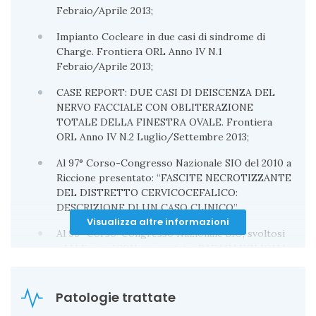
Febraio/Aprile 2013;
II CORSO TEORICO DI RONCOCHIRURGIA-
CORSO DI PERFEZIONAMENTO A.O.O.I. DI II
Impianto Cocleare in due casi di sindrome di
LIVELLO, tenutosi presso l’ AZIENDA
Charge. Frontiera ORL Anno IV N.1
OSPEDALIERA UNIVERSITARIA “SAN GIOVANNI
Febraio/Aprile 2013;
DI DIO E RUGGI D’ARAGONA” nel 2012
CASE REPORT: DUE CASI DI DEISCENZA DEL
CORSO INTERNAZIONALE DI CHIRURGIA ORL IN
NERVO FACCIALE CON OBLITERAZIONE
DIRETTA tre istituzioni romane in collaborazione,
TOTALE DELLA FINESTRA OVALE. Frontiera
svoltosi a Roma nel 2012
ORL Anno IV N.2 Luglio/Settembre 2013;
Al 97° Corso-Congresso Nazionale SIO del 2010 a
Riccione presentato: “FASCITE NECROTIZZANTE
DEL DISTRETTO CERVICOCEFALICO:
DESCRIZIONE DI UN CASO CLINICO”
Visualizza altre informazioni
Al 98° Corso-Congresso Nazionale SIO, svoltosi
ad Udine nel 2011 presentato: PARAGANGLIOMA
DEL GLOMO CAROTIDEO: CASE REPORT
Al 99° Corso-Congresso Nazionale SIO, svoltosi a
Patologie trattate
Bari nel 2012 presentato: CASE REPORT: