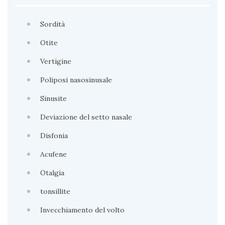
TROMBOSI DEL SENO LATERALE CON PARALISI
DELL’ABDUCENTE CONTRO LATERALE
Sordità
Al 100° Corso-Congresso Nazionale Sio , svoltosi
a Roma nel 2013, presentato: CASE REPORT:
Otite
EXERESI VOLUMINOSO ADENOMA
Vertigine
PARAFARINGEO PER VIA TRANS-CERVICALE
Poliposi nasosinusale
Sinusite
Deviazione del setto nasale
Disfonia
Acufene
Otalgia
tonsillite
Invecchiamento del volto