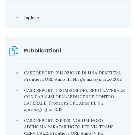
Immagini del Distretto TestaCollo, svoltosi
presso il C.R.S. Amplifon Milano nel 2010
Inglese
Biennial International “Milano Masterclass”
Segment 1 ENDOSCOPIC SINUS & SKULL BASE
SURGERY and Segment 2 AESTHETIC &
RECONSTRUCTIVE RHINOPLASTY tenutosi a
Milano nel 2011
Pubblicazioni
Corso di Chirurgia Endoscopica Rino-Sinusale e
Rinosettoplastica Live Surgery tenutosi presso la
Casa di Cura “Santa Rita” di Atripalda (AV) nel 2011
CASE REPORT: RIMOZIONE DI UNA DENTIERA.
Frontiera ORL Anno III, N.1 gennaio/marzo 2012;
2° Corso teorico-pratico di tecniche operatorie
basiche in chirurgia endoscopica naso sinusale,
CASE REPORT: TROMBOSI DEL SENO LATERALE
tenutosi presso l’U.O. di Otorinolaringoiatria
CON PARALISI DELL’ABDUCENTE CONTRO
dell’Azienda Ospedaliera Sant’Anna e San
LATERALE. Frontiera ORL Anno III, N.2
Sebastiano di Caserta nel 2011
aprile/giugno 2012
XXIV Congresso Nazionale S.P.I.G.C. Società
CASE REPORT:EXERESI VOLUMINOSO
Polispecialistica Italiana dei Giovabi Chirurghi
ADENOMA PARAFARINGEO PER VIA TRANS-
tenutosi a Napoli 2011
CERVICALE. Frontiera ORL Anno IV N.1